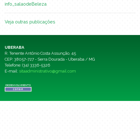
info_salaodeBeleza
Veja outras publicações
UBERABA
R. Tenente Antônio Costa Assunção, 45
CEP: 38057-727 - Serra Dourada - Uberaba / MG
Telefone: (34) 3336-5326
E-mail:
sitaadministrativo@gmail.com